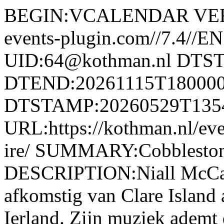
BEGIN:VCALENDAR VERS
events-plugin.com//7.4/
UID:64@kothman.nl DTS
DTEND:20261115T18000
DTSTAMP:20260529T135
URL:https://kothman.nl/eve
ire/ SUMMARY:Cobblesto
DESCRIPTION:Niall McCabe 
afkomstig van Clare Island 
Ierland. Zijn muziek ademt 