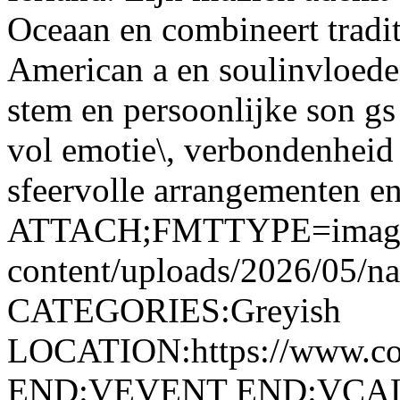
Oceaan en combineert tradi
American a en soulinvloede
stem en persoonlijke son gs
vol emotie\, verbondenheid 
sfeervolle arrangementen en 
ATTACH;FMTTYPE=image/jp
content/uploads/2026/05/na
CATEGORIES:Greyish
LOCATION:https://www.cobb
END:VEVENT END:VC