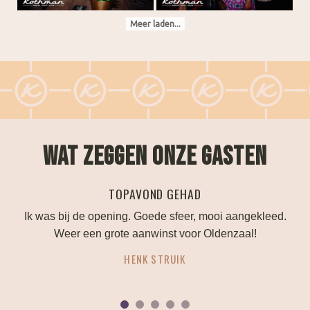
Meer laden...
WAT ZEGGEN ONZE GASTEN
PERFECTE TROUWLOCATIE!
ed.
Alles is mogelijk als je je bruiloft hier wilt vieren. Ze
denken mee en geven goed advies.
ANOUK HUTTENHUIS
1
2
3
4
5