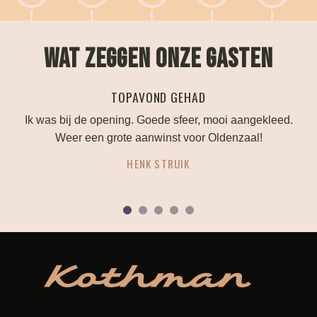
WAT ZEGGEN ONZE GASTEN
PERFECTE TROUWLOCATIE!
leed.
Alles is mogelijk als je je bruiloft hier wilt vieren. Ze
denken mee en geven goed advies.
ANOUK HUTTENHUIS
1
2
3
4
5