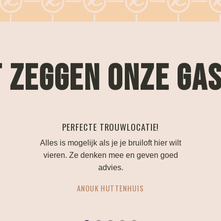
 ZEGGEN ONZE GA
ATIJD EEN FIJNE SFEER!
Bij Kothman is altijd een fijne sfeer. Het is
gemoedelijk, gezellig en sfeervol. Ik ben
gek op de muziek en de bands die hier
komen, die zijn gaaf!
..lees interview
MARLOES BURKE