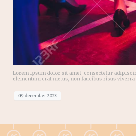
Lorem ipsum dolor sit amet, consectetur adipiscing
elementum erat metus, non faucibus risus viverra 
09 december 2023