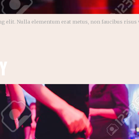
g elit. Nulla elementum erat metus, non faucibus risus
y