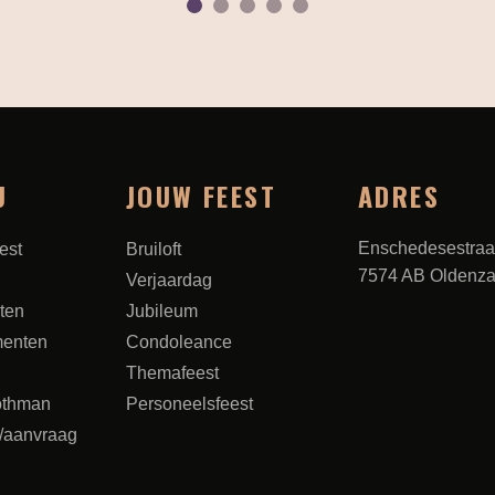
1
2
3
4
5
U
JOUW FEEST
ADRES
Enschedesestraa
est
Bruiloft
7574 AB Oldenza
Verjaardag
iten
Jubileum
enten
Condoleance
Themafeest
othman
Personeelsfeest
/aanvraag