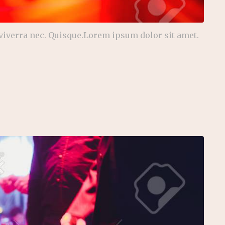
 viverra nec. Quisque.Lorem ipsum dolor sit amet.