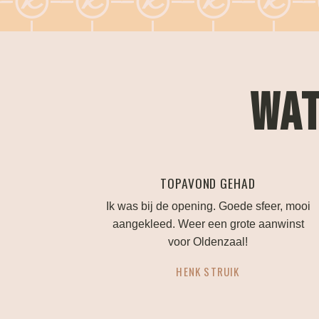
WAT
PERFECTE TROUWLOCATIE!
er, mooi
Alles is mogelijk als je je bruiloft hier wilt
anwinst
vieren. Ze denken mee en geven goed
advies.
ANOUK HUTTENHUIS