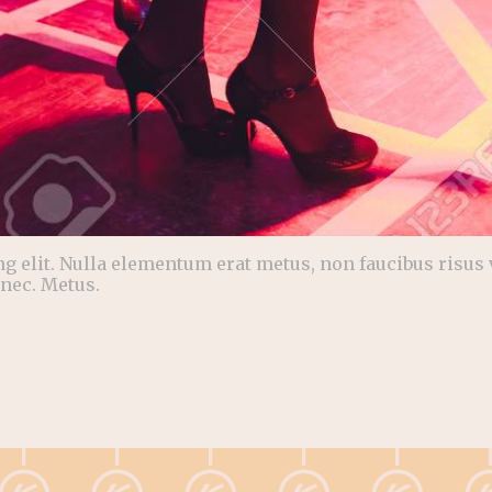
 elit. Nulla elementum erat metus, non faucibus risus v
nec. Metus.