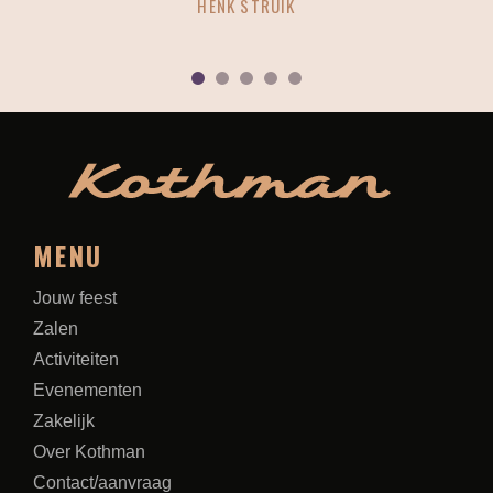
HENK STRUIK
1
2
3
4
5
MENU
Jouw feest
Zalen
Activiteiten
Evenementen
Zakelijk
Over Kothman
Contact/aanvraag