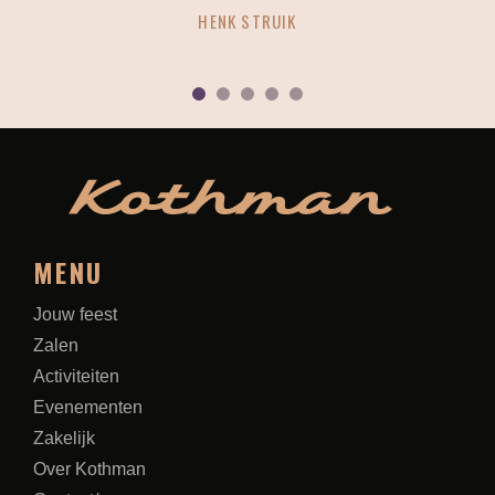
K STRUIK
ANOUK HUTT
1
2
3
4
5
MENU
Jouw feest
Zalen
Activiteiten
Evenementen
Zakelijk
Over Kothman