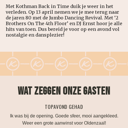
Met Kothman Back in Time duik je weer in het
verleden. Op 13 april nemen we je mee terug naar
de jaren 80 met de Jumbo Dancing Revival. Met ‘2
Brothers On The 4th Floor’ en DJ Ernst hoor je alle
hits van toen. Dus bereid je voor op een avond vol
nostalgie en dansplezier!
WAT ZEGGEN ONZE GASTEN
OND GEHAD
PERFECTE TROU
Goede sfeer, mooi aangekleed.
Alles is mogelijk als je je brui
nwinst voor Oldenzaal!
denken mee en geven