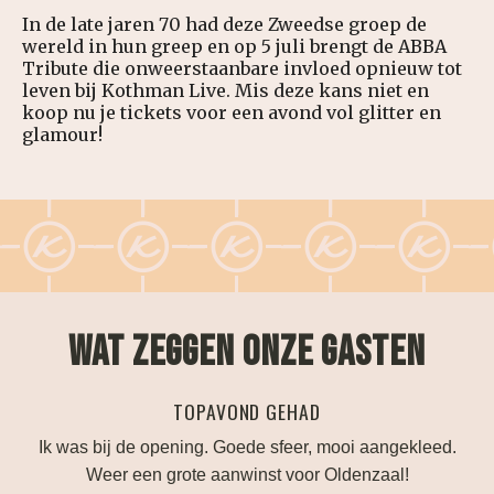
In de late jaren 70 had deze Zweedse groep de
wereld in hun greep en op 5 juli brengt de ABBA
Tribute die onweerstaanbare invloed opnieuw tot
leven bij Kothman Live. Mis deze kans niet en
koop nu je tickets voor een avond vol glitter en
glamour!
WAT ZEGGEN ONZE GASTEN
AD
PERFECTE TROUWLOCATIE
r, mooi aangekleed.
Alles is mogelijk als je je bruiloft hier w
or Oldenzaal!
denken mee en geven goed ad