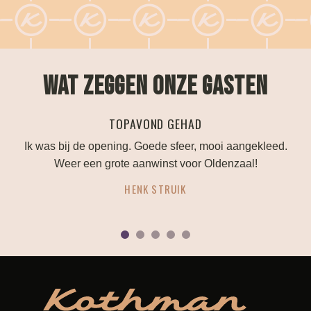
WAT ZEGGEN ONZE GASTEN
PERFECTE TROUWLOCATIE!
eed.
Alles is mogelijk als je je bruiloft hier wilt vieren. Ze
denken mee en geven goed advies.
ANOUK HUTTENHUIS
1
2
3
4
5