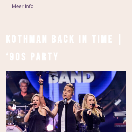
Meer info
Kothman Back in Time |
‘90s Party