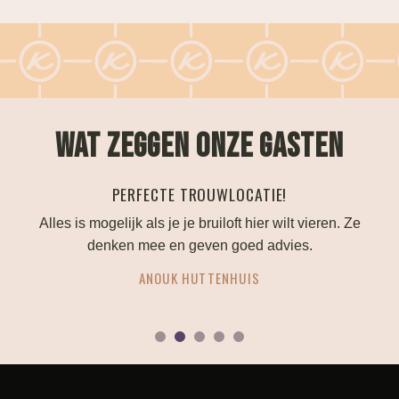
WAT ZEGGEN ONZE GASTEN
PERFECTE TROUWLOCATIE!
.
Alles is mogelijk als je je bruiloft hier wilt vieren. Ze
B
denken mee en geven goed advies.
ANOUK HUTTENHUIS
1
2
3
4
5